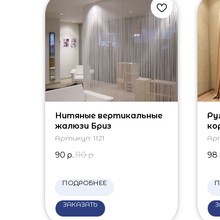
Нитяные вертикальные
Ру
жалюзи Бриз
ко
Артикул:
1121
Ар
90
р.
110
р.
98
ПОДРОБНЕЕ
П
ЗАКАЗАТЬ
З