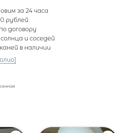
овим за 24 часа
0 рублей
по договору
солнца и соседей
каней в наличии
олио]
рачная