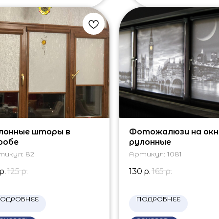
лонные шторы в
Фотожалюзи на окн
робе
рулонные
тикул:
82
Артикул:
1081
р.
125
р.
130
р.
165
р.
ОДРОБНЕЕ
ПОДРОБНЕЕ