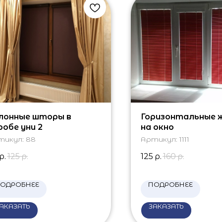
лонные шторы в
Горизонтальные 
робе уни 2
на окно
тикул:
88
Артикул:
1111
р.
125
р.
125
р.
160
р.
ОДРОБНЕЕ
ПОДРОБНЕЕ
АКАЗАТЬ
ЗАКАЗАТЬ