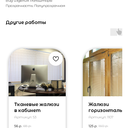
Вид изделия: Рольшторы
Прозрачность: Полупрозрачная
Другие работы
Тканевые жалюзи
Жалюзи
в кабинет
горизонтальн
изолайт с
Артикул:
53
Артикул:
1107
ламинацией
56
р.
68
р.
125
р.
160
р.