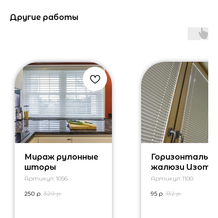
Другие работы
Мираж рулонные
Горизонтальн
шторы
жалюзи Изотр
Артикул:
1056
Артикул:
1100
250
р.
320
р.
95
р.
132
р.