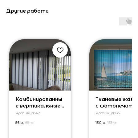
Другие работы
Комбинированны
Тканевые жалю
е вертикальные
с фотопечать
жалюзи
Артикул:
42
Артикул:
63
56
р.
68
р.
130
р.
153
р.