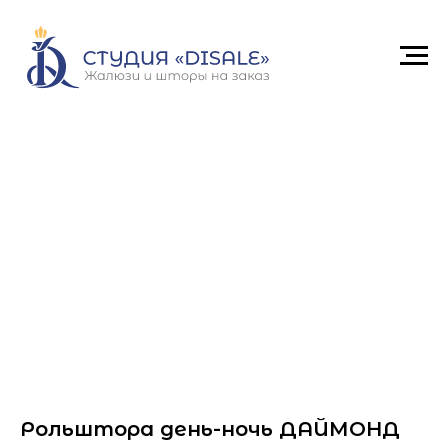
Рольштора день-ночь ДАЙМОНД