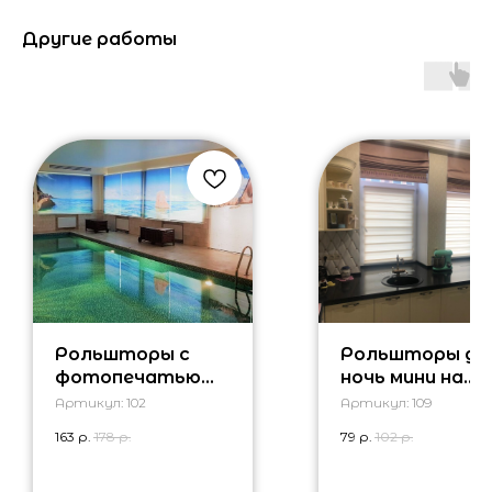
Другие работы
Рольшторы с
Рольшторы де
фотопечатью
ночь мини на
для бассейна
кухню
Артикул:
102
Артикул:
109
163
р.
178
р.
79
р.
102
р.