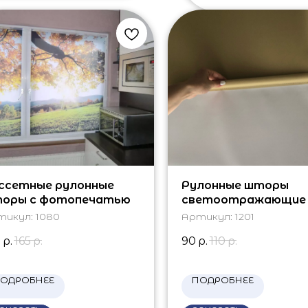
ссетные рулонные
Рулонные шторы
оры с фотопечатью
светоотражающие
тикул:
1080
Артикул:
1201
0
р.
165
р.
90
р.
110
р.
ОДРОБНЕЕ
ПОДРОБНЕЕ