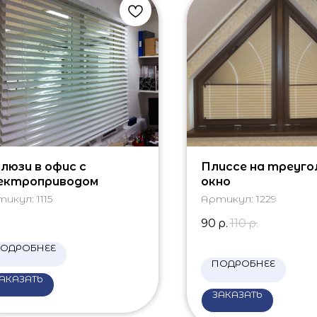
люзи в офис с
Плиссе на треуго
ектроприводом
окно
тикул:
1115
Артикул:
1229
90
р.
110
р.
ОДРОБНЕЕ
ПОДРОБНЕЕ
АКАЗАТЬ
ЗАКАЗАТЬ