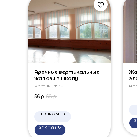
Арочные вертикальные
Жа
жалюзи в школу
эл
Артикул:
38
Ар
56
р.
68
р.
П
ПОДРОБНЕЕ
З
ЗАКАЗАТЬ