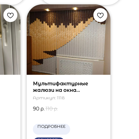
Мультифактурные
жалюзи на окна
вертикальные
Артикул:
1118
90
р.
110
р.
ПОДРОБНЕЕ