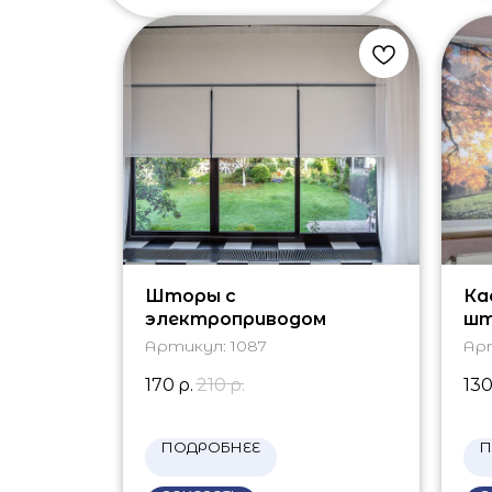
Шторы с
Ка
электроприводом
шт
Артикул:
1087
Ар
170
р.
210
р.
13
ПОДРОБНЕЕ
П