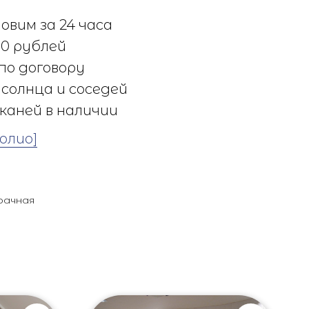
овим за 24 часа
0 рублей
по договору
солнца и соседей
каней в наличии
олио]
рачная