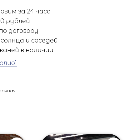
овим за 24 часа
0 рублей
по договору
солнца и соседей
каней в наличии
олио]
рачная