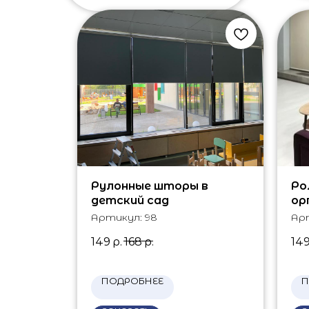
Рулонные шторы в
Ро
детский сад
ор
Артикул:
98
Ар
149
р.
168
р.
14
ПОДРОБНЕЕ
П