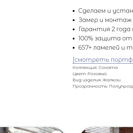
Сделаем и устан
Замер и монтаж 
Гарантия 2 года 
100% защита от 
657+ ламелей и т
[смотреть портф
Коллекция: Соната
Цвет: Розовый
Вид изделия: Жалюзи
Прозрачность: Полупроз