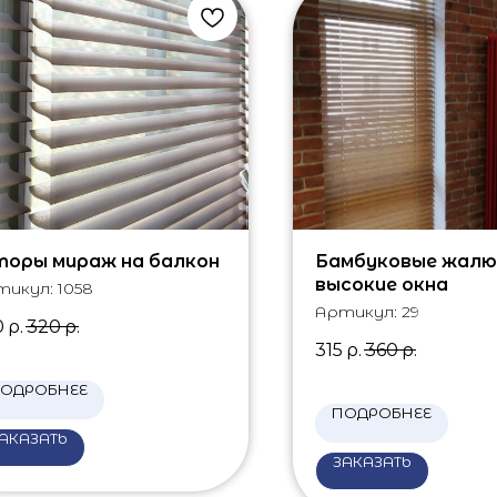
оры мираж на балкон
Бамбуковые жалю
высокие окна
тикул:
1058
Артикул:
29
0
р.
320
р.
315
р.
360
р.
ОДРОБНЕЕ
ПОДРОБНЕЕ
АКАЗАТЬ
ЗАКАЗАТЬ