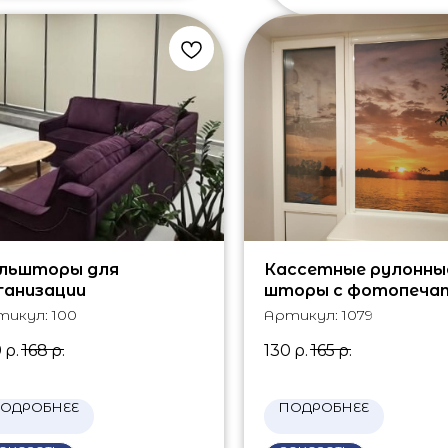
льшторы для
Кассетные рулонны
ганизации
шторы с фотопеча
тикул:
100
Артикул:
1079
9
р.
168
р.
130
р.
165
р.
ОДРОБНЕЕ
ПОДРОБНЕЕ