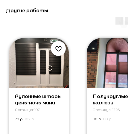
Другие работы
Рулонные шторы
Полукруглые
день-ночь мини
жалюзи
Артикул:
107
Артикул:
1226
79
р.
102
р.
90
р.
110
р.