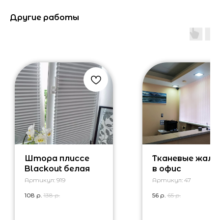
Другие работы
Штора плиссе
Тканевые жалю
Blackout белая
в офис
Артикул:
919
Артикул:
47
108
р.
138
р.
56
р.
65
р.