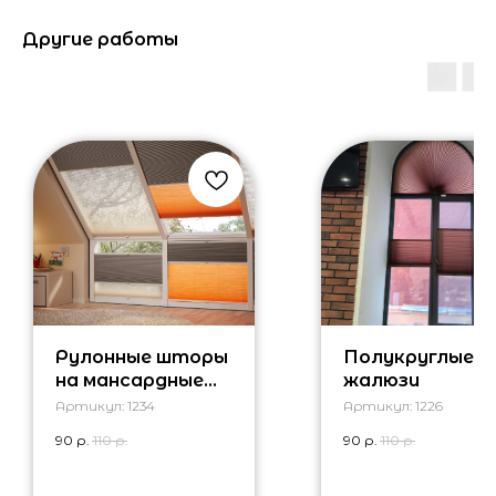
Другие работы
Рулонные шторы
Полукруглые
на мансардные
жалюзи
окна
Артикул:
1234
Артикул:
1226
90
р.
110
р.
90
р.
110
р.