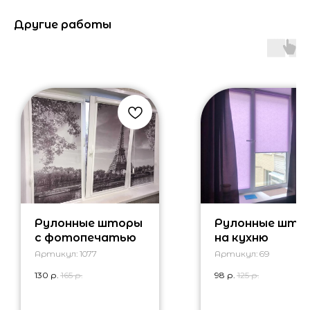
Другие работы
Рулонные шторы
Рулонные што
с фотопечатью
на кухню
Артикул:
1077
Артикул:
69
130
р.
165
р.
98
р.
125
р.