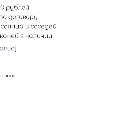
0 рублей
по договору
солнца и соседей
каней в наличии
олио]
рачная