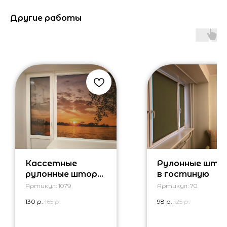
Другие работы
Кассетные
Рулонные што
рулонные шторы
в гостиную
с фотопечатью
Артикул:
1079
Артикул:
70
130
р.
165
р.
98
р.
125
р.