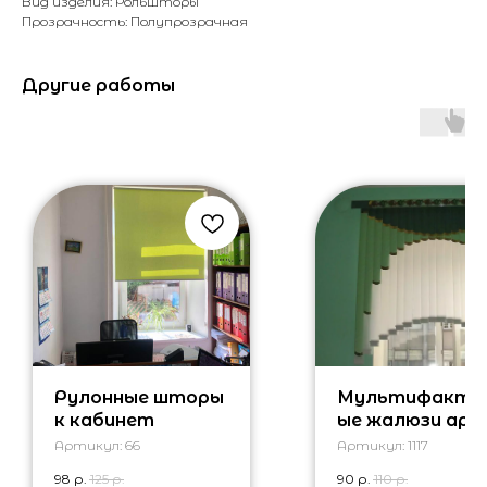
Вид изделия: Рольшторы
Прозрачность: Полупрозрачная
Другие работы
Рулонные шторы
Мультифакту
к кабинет
ые жалюзи арк
Артикул:
66
Артикул:
1117
98
р.
125
р.
90
р.
110
р.