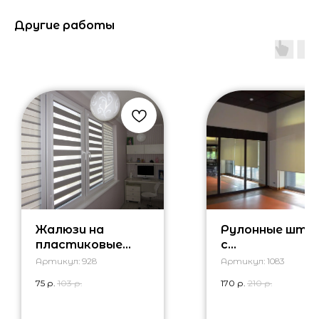
Другие работы
Жалюзи на
Рулонные што
пластиковые
с
окна на балкон
электроприво
Артикул:
928
Артикул:
1083
м
75
р.
103
р.
170
р.
210
р.