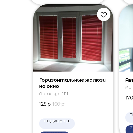
Горизонтальные жалюзи
Ав
на окно
Ар
Артикул:
1111
17
125
р.
160
р.
П
ПОДРОБНЕЕ
З