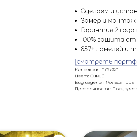
Сделаем и устан
Замер и монтаж 
Гарантия 2 года 
100% защита от 
657+ ламелей и т
[смотреть портф
Коллекция: АЛЬФА
Цвет: Синий
Вид изделия: Рольшторы
Прозрачность: Полупроз