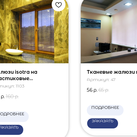
люзи isotra на
Тканевые жалюзи 
астиковые
Артикул:
47
минированные окна
тикул:
1103
56
р.
65
р.
р.
160
р.
ПОДРОБНЕЕ
ОДРОБНЕЕ
ЗАКАЗАТЬ
АКАЗАТЬ