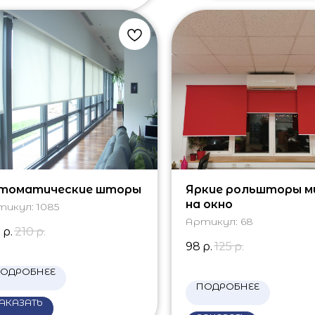
томатические шторы
Яркие рольшторы м
на окно
тикул:
1085
Артикул:
68
0
р.
210
р.
98
р.
125
р.
ОДРОБНЕЕ
ПОДРОБНЕЕ
АКАЗАТЬ