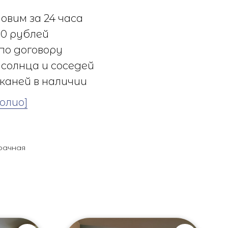
овим за 24 часа
0 рублей
по договору
солнца и соседей
каней в наличии
олио]
рачная