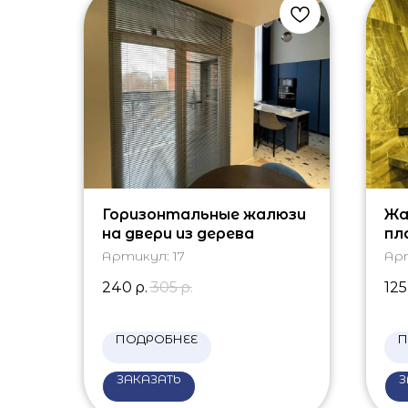
Горизонтальные жалюзи
Жа
на двери из дерева
пл
ла
Артикул:
17
Ар
240
р.
305
р.
125
ПОДРОБНЕЕ
П
ЗАКАЗАТЬ
З