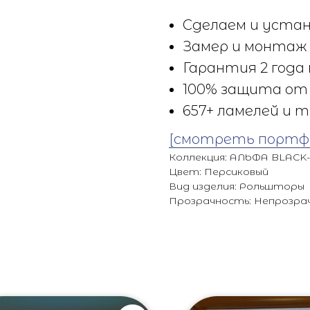
Сделаем и устан
Замер и монтаж 
Гарантия 2 года 
100% защита от 
657+ ламелей и т
[смотреть портф
Коллекция: АЛЬФА BLACK
Цвет: Персиковый
Вид изделия: Рольшторы
Прозрачность: Непрозра