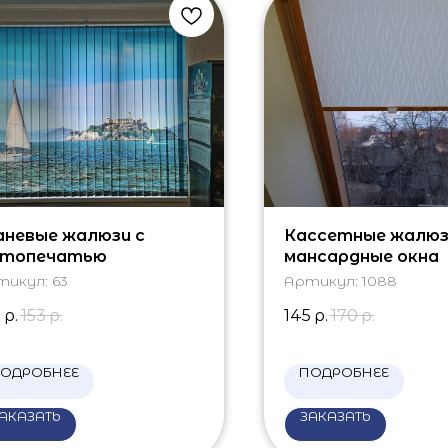
аневые жалюзи с
Кассетные жалюз
топечатью
мансардные окна
тикул:
63
Артикул:
1088
0
р.
153
р.
145
р.
170
р.
ОДРОБНЕЕ
ПОДРОБНЕЕ
АКАЗАТЬ
ЗАКАЗАТЬ