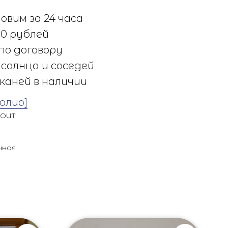
овим за 24 часа
0 рублей
по договору
солнца и соседей
каней в наличии
олио]
-OUT
чная