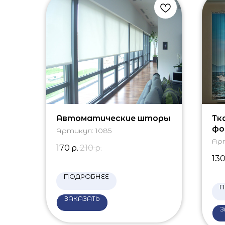
Автоматические шторы
Тк
фо
Артикул:
1085
Ар
170
р.
210
р.
13
ПОДРОБНЕЕ
П
ЗАКАЗАТЬ
З