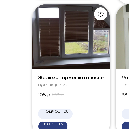
Жалюзи гармошка плиссе
Ро
Артикул:
922
Ар
108
р.
138
р.
98
ПОДРОБНЕЕ
П
ЗАКАЗАТЬ
З