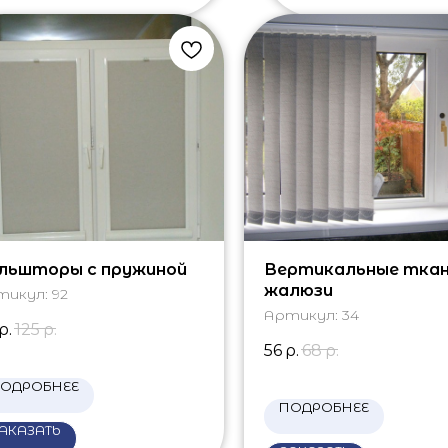
льшторы с пружиной
Вертикальные тка
жалюзи
тикул:
92
Артикул:
34
р.
125
р.
56
р.
68
р.
ОДРОБНЕЕ
ПОДРОБНЕЕ
АКАЗАТЬ