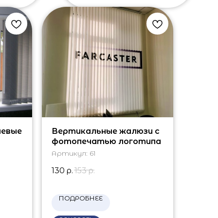
невые
Вертикальные жалюзи с
фотопечатью логотипа
Артикул:
61
130
р.
153
р.
ПОДРОБНЕЕ