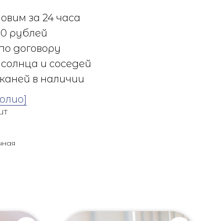
овим за 24 часа
0 рублей
по договору
солнца и соседей
каней в наличии
олио]
UT
чная