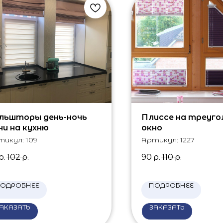
льшторы день-ночь
Плиссе на треуго
ни на кухню
окно
тикул:
109
Артикул:
1227
р.
102
р.
90
р.
110
р.
ОДРОБНЕЕ
ПОДРОБНЕЕ
АКАЗАТЬ
ЗАКАЗАТЬ