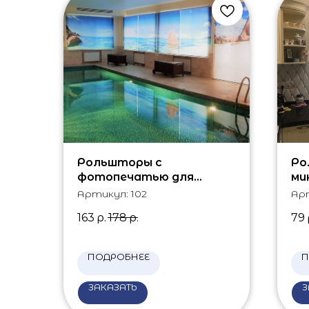
Рольшторы с
Ро
фотопечатью для
ми
бассейна
Артикул:
102
Ар
163
р.
178
р.
79
ПОДРОБНЕЕ
П
ЗАКАЗАТЬ
З