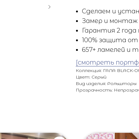
Сделаем и устан
Замер и монтаж 
Гарантия 2 года 
100% защита от 
657+ ламелей и т
[смотреть портф
Коллекция: ГАЛА BLACK-O
Цвет: Серый
Вид изделия: Рольшторы
Прозрачность: Непрозра