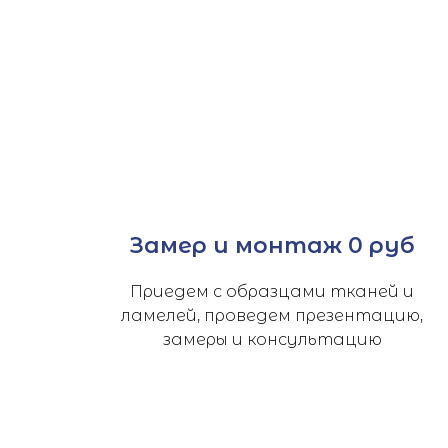
145
р.
170
р.
95
ПОДРОБНЕЕ
П
ЗАКАЗАТЬ
З
Замер и монтаж 0 руб
Приедем с образцами тканей и
ламелей, проведем презентацию,
замеры и консультацию