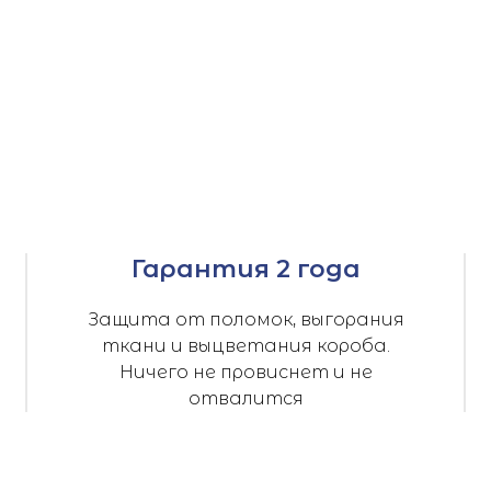
р.
103
р.
149
р.
168
р.
ОДРОБНЕЕ
ПОДРОБНЕЕ
АКАЗАТЬ
ЗАКАЗАТЬ
Гарантия 2 года
Защита от поломок, выгорания
ткани и выцветания короба.
Ничего не провиснет и не
отвалится