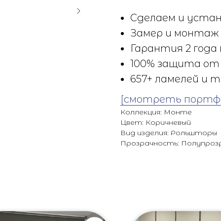
Сделаем и устан
Замер и монтаж 
Гарантия 2 года 
100% защита от 
657+ ламелей и т
[смотреть портф
Коллекция: Монте
Цвет: Коричневый
Вид изделия: Рольшторы
Прозрачность: Полупроз