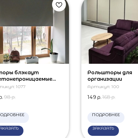
оры блэкаут
Рольшторы для
етонепроницаемые
организации
лонные
тикул:
1077
Артикул:
100
р.
98
р.
149
р.
168
р.
ОДРОБНЕЕ
ПОДРОБНЕЕ
АКАЗАТЬ
ЗАКАЗАТЬ