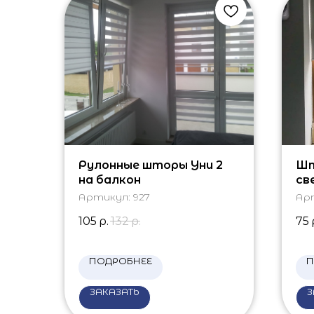
Рулонные шторы Уни 2
Шт
на балкон
св
ру
Артикул:
927
Ар
105
р.
132
р.
75
ПОДРОБНЕЕ
П
ЗАКАЗАТЬ
З