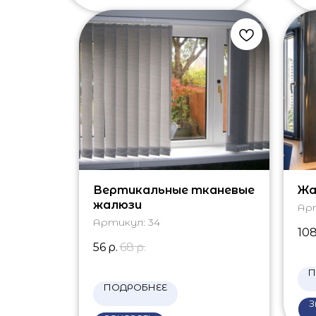
Вертикальные тканевые
Жа
жалюзи
Ар
Артикул:
34
10
56
р.
68
р.
П
ПОДРОБНЕЕ
З