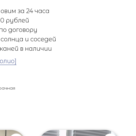
овим за 24 часа
0 рублей
по договору
солнца и соседей
каней в наличии
олио]
рачная