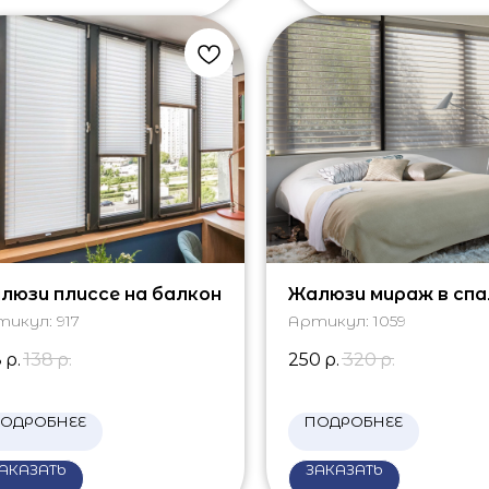
люзи плиссе на балкон
Жалюзи мираж в сп
тикул:
917
Артикул:
1059
8
р.
138
р.
250
р.
320
р.
ОДРОБНЕЕ
ПОДРОБНЕЕ
АКАЗАТЬ
ЗАКАЗАТЬ