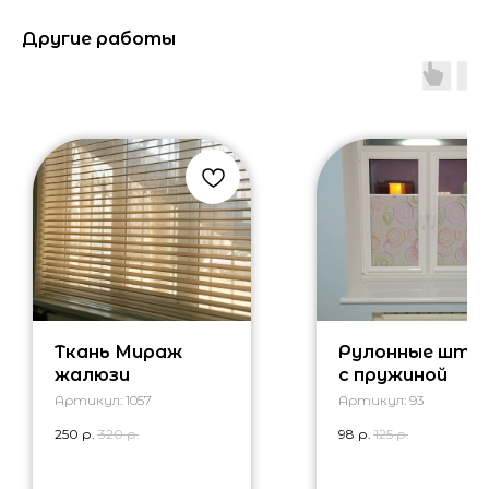
Другие работы
Ткань Мираж
Рулонные што
жалюзи
с пружиной
Артикул:
1057
Артикул:
93
250
р.
320
р.
98
р.
125
р.