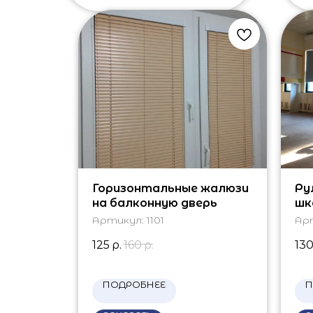
Горизонтальные жалюзи
Ру
на балконную дверь
шк
Артикул:
1101
Ар
125
р.
160
р.
13
ПОДРОБНЕЕ
П