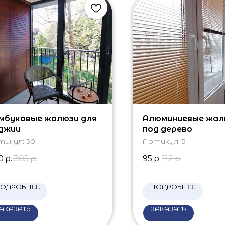
мбуковые жалюзи для
Алюминиевые жал
джии
под дерево
тикул:
30
Артикул:
5
0
р.
305
р.
95
р.
112
р.
ОДРОБНЕЕ
ПОДРОБНЕЕ
АКАЗАТЬ
ЗАКАЗАТЬ