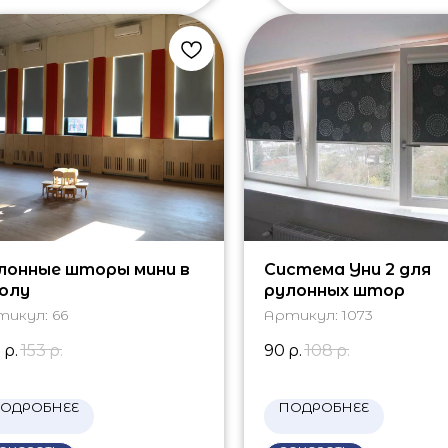
лонные шторы мини в
Система Уни 2 для
олу
рулонных штор
тикул:
66
Артикул:
1073
0
р.
153
р.
90
р.
108
р.
ОДРОБНЕЕ
ПОДРОБНЕЕ