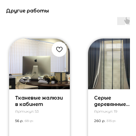
Другие работы
Тканевые жалюзи
Серые
в кабинет
деревянные
жалюзи с черн
Артикул:
53
Артикул:
19
тесьмой
56
р.
68
р.
260
р.
315
р.