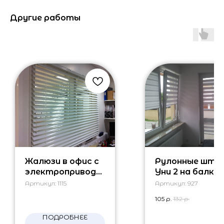
Другие работы
Жалюзи в офис с
Рулонные што
электроприводо
Уни 2 на балко
м
Артикул:
1115
Артикул:
927
105
р.
132
р.
ПОДРОБНЕЕ