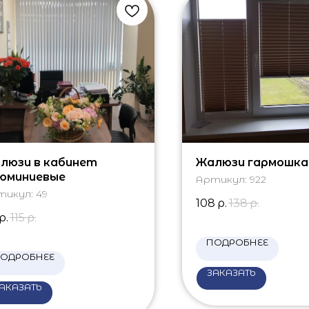
люзи в кабинет
Жалюзи гармошка
юминиевые
Артикул:
922
тикул:
49
108
р.
138
р.
р.
115
р.
ПОДРОБНЕЕ
ОДРОБНЕЕ
ЗАКАЗАТЬ
АКАЗАТЬ