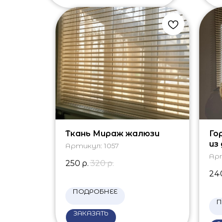
Ткань Мираж жалюзи
Го
из
Артикул:
1057
Ар
250
р.
320
р.
24
ПОДРОБНЕЕ
П
ЗАКАЗАТЬ