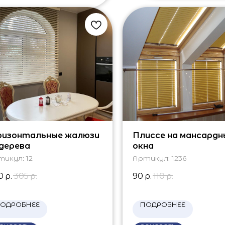
ризонтальные жалюзи
Плиссе на мансардн
 дерева
окна
тикул:
12
Артикул:
1236
0
р.
305
р.
90
р.
110
р.
ОДРОБНЕЕ
ПОДРОБНЕЕ