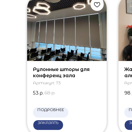
Рулонные шторы для
Жа
конференц зала
ал
Артикул:
73
Ар
53
р.
68
р.
98
ПОДРОБНЕЕ
П
ЗАКАЗАТЬ
З