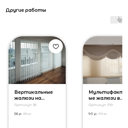
Другие работы
Вертикальные
Мультифакту
жалюзи на
ые жалюзи в
панорамные окна
актовый зал
Артикул:
36
Артикул:
1119
56
р.
68
р.
90
р.
110
р.