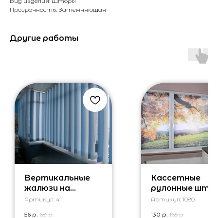
Вид изделия: Шторы
Прозрачность: Затемняющая
Другие работы
Вертикальные
Кассетные
жалюзи на
рулонные што
балкон
с фотопечать
Артикул:
41
Артикул:
1080
56
р.
68
р.
130
р.
165
р.