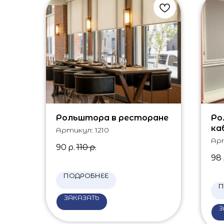
Рольштора в ресторане
Ро
ка
Артикул:
1210
Ар
90
р.
110
р.
98
ПОДРОБНЕЕ
П
ЗАКАЗАТЬ
З