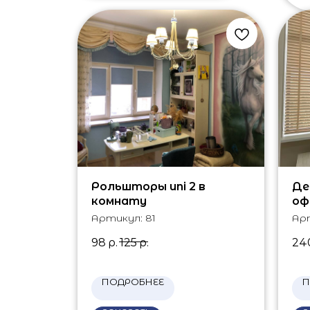
Рольшторы uni 2 в
Де
комнату
оф
Артикул:
81
Ар
98
р.
125
р.
24
ПОДРОБНЕЕ
П