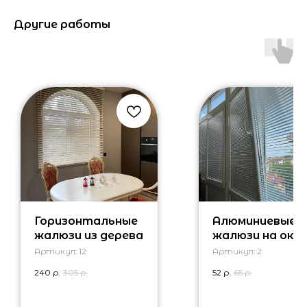
Другие работы
Горизонтальные
Алюминиевые
жалюзи из дерева
жалюзи на окн
лоджии
Артикул:
12
Артикул:
2
240
р.
305
р.
52
р.
65
р.