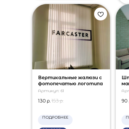
Вертикальные жалюзи с
Шт
фотопечатью логотипа
ма
Артикул:
61
Ар
130
р.
153
р.
90
ПОДРОБНЕЕ
П