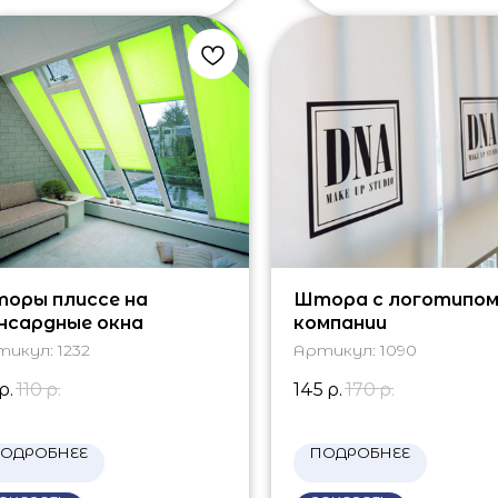
оры плиссе на
Штора с логотипо
нсардные окна
компании
тикул:
1232
Артикул:
1090
р.
110
р.
145
р.
170
р.
ОДРОБНЕЕ
ПОДРОБНЕЕ