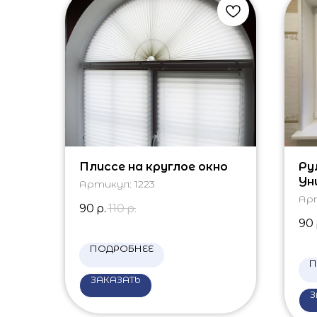
Плиссе на круглое окно
Ру
Ун
Артикул:
1223
Ар
90
р.
110
р.
90
ПОДРОБНЕЕ
П
ЗАКАЗАТЬ
З