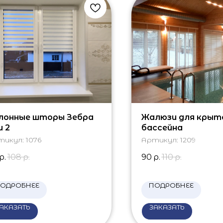
лонные шторы Зебра
Жалюзи для крыт
и 2
бассейна
тикул:
1076
Артикул:
1209
р.
108
р.
90
р.
110
р.
ОДРОБНЕЕ
ПОДРОБНЕЕ
АКАЗАТЬ
ЗАКАЗАТЬ