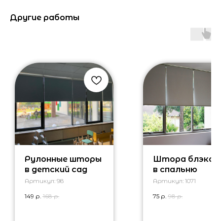
Другие работы
Рулонные шторы
Штора блэка
в детский сад
в спальню
Артикул:
98
Артикул:
1071
149
р.
168
р.
75
р.
98
р.