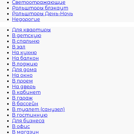
Светоотражающие
Рольшторы блэкаут
Рольшторы День-Ночь
Недорогие
Для квартиры
В детскую
В спальню
В зал
На кухню
На балкон
В лоджию
Для дома
На окно
В проем
На дверь
В кабинет
В гараж
В бассейн
В туалет (санузел)
В гостинную
Для бизнеса
В офис
В магазин