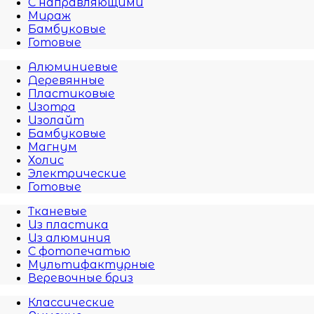
С направляющими
Мираж
Бамбуковые
Готовые
Алюминиевые
Деревянные
Пластиковые
Изотра
Изолайт
Бамбуковые
Магнум
Холис
Электрические
Готовые
Тканевые
Из пластика
Из алюминия
С фотопечатью
Мультифактурные
Веревочные бриз
Классические