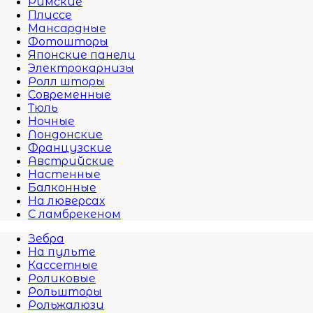
Римские
Плиссе
Мансардные
Фотошторы
Японские панели
Электрокарнизы
Ролл шторы
Современные
Тюль
Ночные
Лондонские
Французские
Австрийские
Настенные
Балконные
На люверсах
С ламбрекеном
Зебра
На пульте
Кассетные
Роликовые
Рольшторы
Рольжалюзи