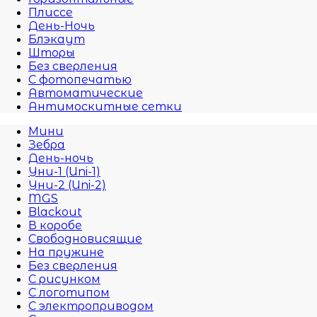
Плиссе
День-Ночь
Блэкаут
Шторы
Без сверления
С фотопечатью
Автоматические
Антимоскитные сетки
Мини
Зебра
День-ночь
Уни-1 (Uni-1)
Уни-2 (Uni-2)
MGS
Blackout
В коробе
Свободновисящие
На пружине
Без сверления
С рисунком
С логотипом
С электроприводом