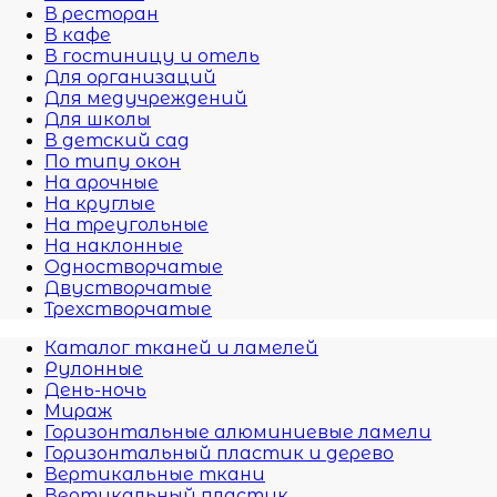
В ресторан
В кафе
В гостиницу и отель
Для организаций
Для медучреждений
Для школы
В детский сад
По типу окон
На арочные
На круглые
На треугольные
На наклонные
Одностворчатые
Двустворчатые
Трехстворчатые
Каталог тканей и ламелей
Рулонные
День-ночь
Мираж
Горизонтальные алюминиевые ламели
Горизонтальный пластик и дерево
Вертикальные ткани
Вертикальный пластик