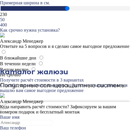
Примерная ширина в см.
230
50
400
Как срочно нужна установка?
Александр
Менеджер
Ответьте на 5 вопросов и я сделаю самое выгодное предложение
В ближайшие дни
В течении недели
В этом месяце
Каталог жалюзи
Не срочно
Получите расчёт стоимости в 3 вариантах
Популярные солнцезащитные системы
Спасибо, что ответили на вопросы. Заполните ваши данные и я
вышлю вам самое выгодное предложение
Александр
Менеджер
Куда направить расчёт стоимости? Зафиксируем за вашим
номером подарок и бесплатный монтаж
Ваше имя
Ваш телефон