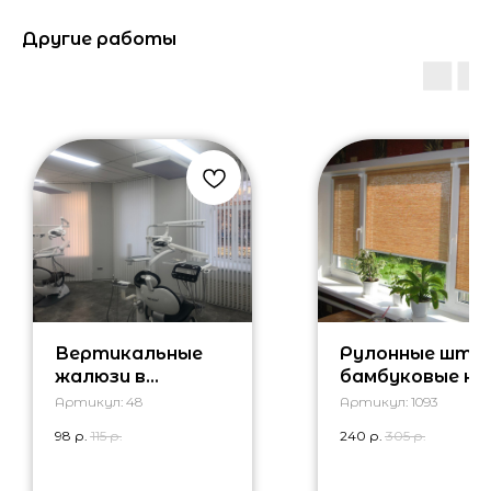
Другие работы
Вертикальные
Рулонные што
жалюзи в
бамбуковые на
кабинет
кухню
Артикул:
48
Артикул:
1093
стоматолога
98
р.
115
р.
240
р.
305
р.