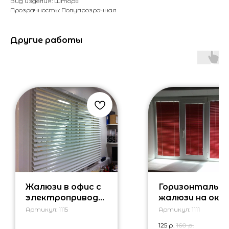
Вид изделия: Шторы
Прозрачность: Полупрозрачная
Другие работы
Жалюзи в офис с
Горизонтальн
электроприводо
жалюзи на окн
м
Артикул:
1115
Артикул:
1111
125
р.
160
р.