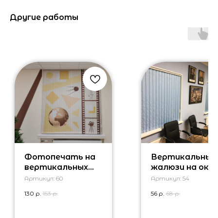
Другие работы
Фотопечать на
Вертикальные
вертикальных
жалюзи на окно
жалюзи
проем
Артикул:
60
Артикул:
54
130
р.
153
р.
56
р.
68
р.