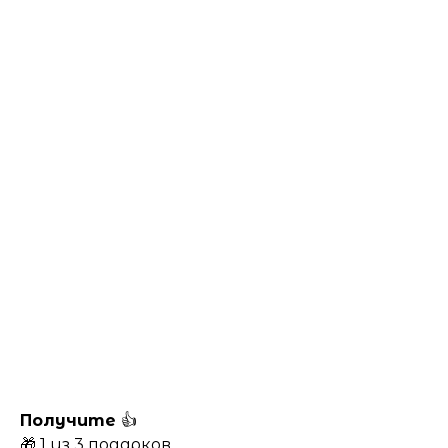
Получите
👍
🎁 1 из 3 подарков