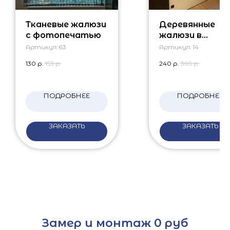
Тканевые жалюзи
Деревянные
с фотопечатью
жалюзи в
гостиную
Артикул:
63
Артикул:
14
130
р.
153
р.
240
р.
305
р.
ПОДРОБНЕЕ
ПОДРОБНЕЕ
ЗАКАЗАТЬ
ЗАКАЗАТЬ
Замер и монтаж 0 руб