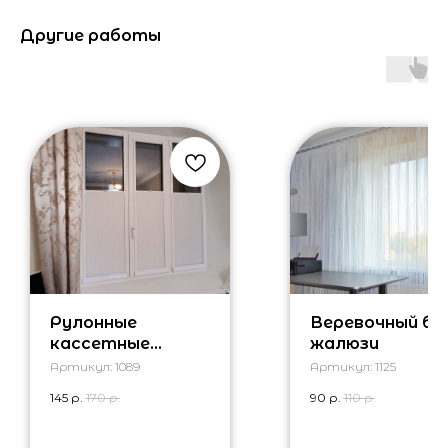
Другие работы
Рулонные
Веревочный бр
кассетные
жалюзи
шторы на
Артикул:
1089
Артикул:
1125
пружине
145
р.
170
р.
90
р.
110
р.